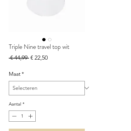
Triple Nine travel top wit
Normale
Verkoopprijs
 € 44,99 
€ 22,50
prijs
Maat
*
Aantal
*