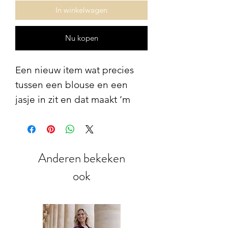
In winkelwagen
Nu kopen
Een nieuw item wat precies
tussen een blouse en een
jasje in zit en dat maakt ’m
juist zo leuk. De viscose-
linnen mix draagt luchtig en
krijgt door de borduursels een
Anderen bekeken
zachte, rijke uitstraling. Trek
ook
het koordje onderaan iets aan
voor een speelser effect.