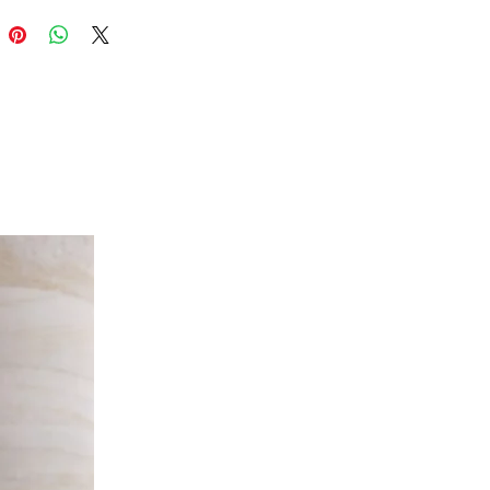
rand, een feestje of met
kje voor het terras. Dit
 heeft het allemaal!
p maat.