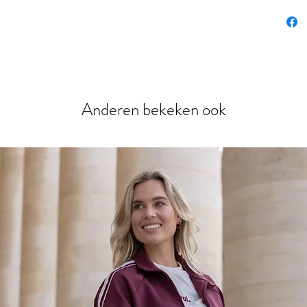
het st
een ha
jurkje
Valt o
Anderen bekeken ook