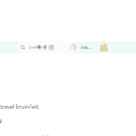
Inloggen
 travel bruin/wit
Prijs
9