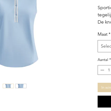
Sporti
tegelij
De kn
Valt 
Maat
*
top ei
Triple
Sele
lichtb
Aantal
*
In wi