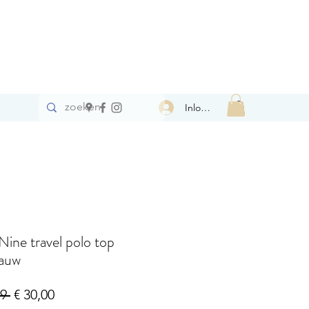
Inloggen
 Nine travel polo top
lauw
Normale
Verkoopprijs
9 
€ 30,00