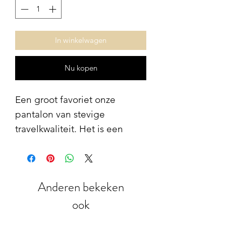
In winkelwagen
Nu kopen
Een groot favoriet onze
pantalon van stevige
travelkwaliteit. Het is een
rechte pijp, fijn elastiek in de
taille en mooie steekzakken.
Klepzakjes achter. Perfect in
Anderen bekeken
lengte!
ook
Combineer de broek met één
van de bijpassende bloesjes